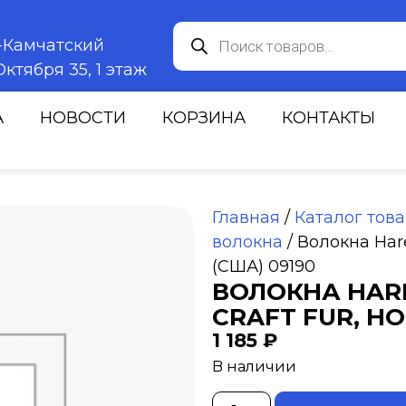
к-Камчатский
ктября 35, 1 этаж
А
НОВОСТИ
КОРЗИНА
КОНТАКТЫ
Главная
/
Каталог тов
волокна
/ Волокна Harel
(США) 09190
ВОЛОКНА HARE
CRAFT FUR, HO
1 185
₽
В наличии