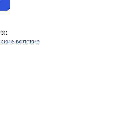
У
790
ские волокна