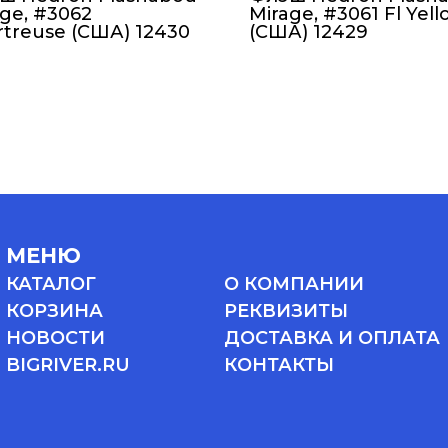
ge, #3062
Mirage, #3061 Fl Yel
rtreuse (США) 12430
(США) 12429
МЕНЮ
КАТАЛОГ
О КОМПАНИИ
КОРЗИНА
РЕКВИЗИТЫ
НОВОСТИ
ДОСТАВКА И ОПЛАТА
BIGRIVER.RU
КОНТАКТЫ