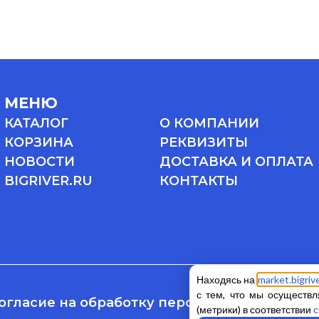
МЕНЮ
КАТАЛОГ
О КОМПАНИИ
КОРЗИНА
РЕКВИЗИТЫ
НОВОСТИ
ДОСТАВКА И ОПЛАТА
BIGRIVER.RU
КОНТАКТЫ
Находясь на
market.bigrive
с тем, что мы осуществл
огласие на обработку персональных данны
(метрики) в соответствии
с