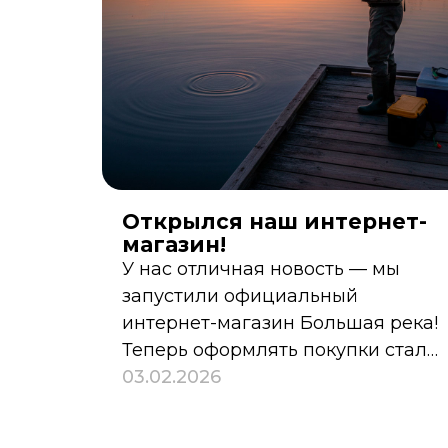
Открылся наш интернет-
магазин!
У нас отличная новость — мы
запустили официальный
интернет-магазин Большая река!
Теперь оформлять покупки стало
ещё удобнее: выбирайте нужные
03.02.2026
товары онлайн в любое время и
заказывайте в пару кликов.