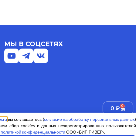
МЫ В СОЦСЕТЯХ
0
0
₽
r.ru
вы соглашаетесь (
согласие на обработку персональных данных
яем сбор cookies и данных незарегистрированных пользователей
х
Оферта
Разработано в Rocket Way
 политикой конфиденциальности
ООО «БИГ-РИВЕР
»
.