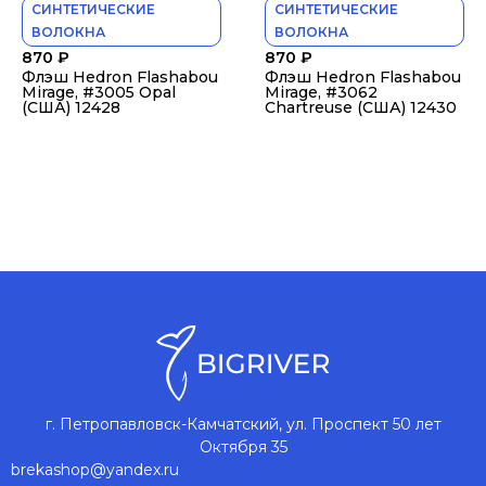
СИНТЕТИЧЕСКИЕ
СИНТЕТИЧЕСКИЕ
ВОЛОКНА
ВОЛОКНА
870
₽
870
₽
Флэш Hedron Flashabou
Флэш Hedron Flashabou
Mirage, #3005 Opal
Mirage, #3062
(США) 12428
Chartreuse (США) 12430
г. Петропавловск-Камчатский, ул. Проспект 50 лет
Октября 35
brekashop@yandex.ru