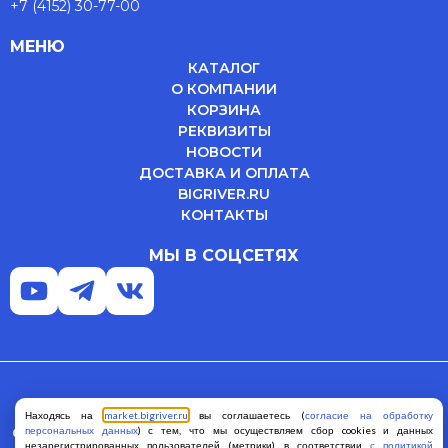
+7 (4152) 30-77-00
МЕНЮ
КАТАЛОГ
О КОМПАНИИ
КОРЗИНА
РЕКВИЗИТЫ
НОВОСТИ
ДОСТАВКА И ОПЛАТА
BIGRIVER.RU
КОНТАКТЫ
МЫ В СОЦСЕТЯХ
Политика конфиденциальности
Находясь на
market.bigriver.ru
вы соглашаетесь (
согласие на обработку
персональных данных
) с тем, что мы осуществляем сбор cookies и данных
Согласие на обработку персональных данных
Оферта
незарегистрированных пользователей (метрики) в соответствии
с политикой