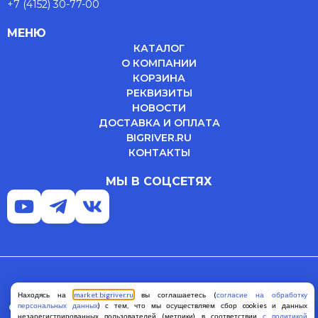
+7 (4152) 30-77-00
МЕНЮ
КАТАЛОГ
О КОМПАНИИ
КОРЗИНА
РЕКВИЗИТЫ
НОВОСТИ
ДОСТАВКА И ОПЛАТА
BIGRIVER.RU
КОНТАКТЫ
МЫ В СОЦСЕТЯХ
Политика конфиденциальности
Находясь на
market.bigriver.ru
вы соглашаетесь (
согласие на обработку
персональных данных
) с тем, что мы осуществляем сбор cookies и данных
Согласие на обработку персональных данных
Оферта
незарегистрированных пользователей (метрики) в соответствии
с политикой