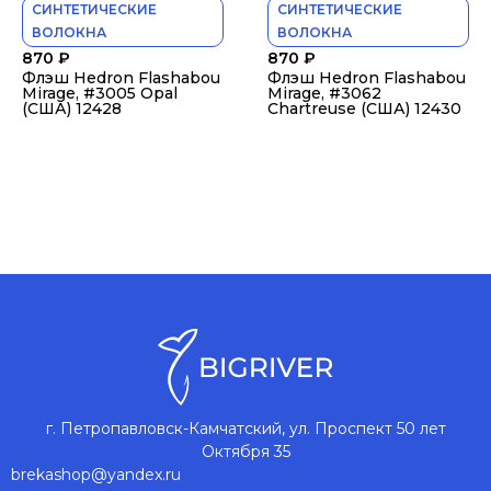
СИНТЕТИЧЕСКИЕ
СИНТЕТИЧЕСКИЕ
ВОЛОКНА
ВОЛОКНА
870
₽
870
₽
Флэш Hedron Flashabou
Флэш Hedron Flashabou
Mirage, #3005 Opal
Mirage, #3062
(США) 12428
Chartreuse (США) 12430
г. Петропавловск-Камчатский, ул. Проспект 50 лет
Октября 35
brekashop@yandex.ru