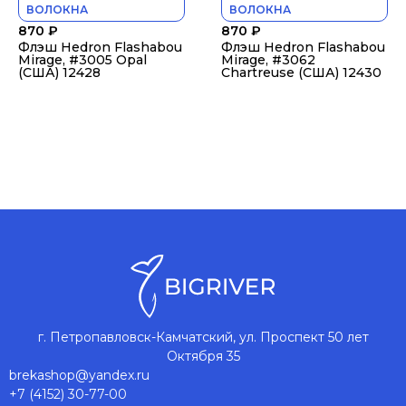
ВОЛОКНА
ВОЛОКНА
870
₽
870
₽
Флэш Hedron Flashabou
Флэш Hedron Flashabou
Mirage, #3005 Opal
Mirage, #3062
(США) 12428
Chartreuse (США) 12430
г. Петропавловск-Камчатский, ул. Проспект 50 лет
Октября 35
brekashop@yandex.ru
+7 (4152) 30-77-00