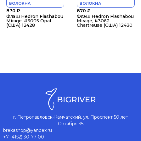
ВОЛОКНА
ВОЛОКНА
870
₽
870
₽
Флэш Hedron Flashabou
Флэш Hedron Flashabou
Mirage, #3005 Opal
Mirage, #3062
(США) 12428
Chartreuse (США) 12430
г. Петропавловск-Камчатский, ул. Проспект 50 лет
Октября 35
brekashop@yandex.ru
+7 (4152) 30-77-00