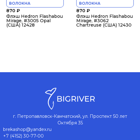
ВОЛОКНА
ВОЛОКНА
870
₽
870
₽
Флэш Hedron Flashabou
Флэш Hedron Flashabou
Mirage, #3005 Opal
Mirage, #3062
(США) 12428
Chartreuse (США) 12430
г. Петропавловск-Камчатский, ул. Проспект 50 лет
Октября 35
brekashop@yandex.ru
+7 (4152) 30-77-00