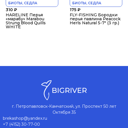
БИОТЫ, СЕДЛА
БИОТЫ, СЕДЛА
310
₽
175
₽
HARELINE Перья
FLY-FISHING Бородки
«марабу» Marabou
перья павлина Peacock
Strung Blood Quills
Herls Natural 5-7″ (3 гр.)
WHITE
г. Петропавловск-Камчатский, ул. Проспект 50 лет
Октября 35
brekashop@yandex.ru
+7 (4152) 30-77-00