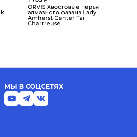
1 705
₽
ORVIS Хвостовые перья
ck
алмазного фазана Lady
Amherst Center Tail
Chartreuse
МЫ В СОЦСЕТЯХ