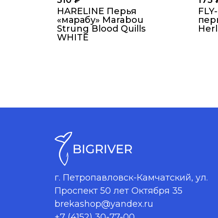
310
₽
175
HARELINE Перья
FLY
«марабу» Marabou
пер
Strung Blood Quills
Herl
WHITE
г. Петропавловск-Камчатский, ул.
Проспект 50 лет Октября 35
brekashop@yandex.ru
+7 (4152) 30-77-00