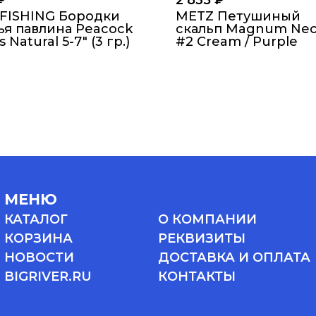
₽
2 835
₽
-FISHING Бородки
METZ Петушиный
ья павлина Peacock
скальп Magnum Ne
s Natural 5-7″ (3 гр.)
#2 Cream / Purple
МЕНЮ
КАТАЛОГ
О КОМПАНИИ
КОРЗИНА
РЕКВИЗИТЫ
НОВОСТИ
ДОСТАВКА И ОПЛАТА
BIGRIVER.RU
КОНТАКТЫ