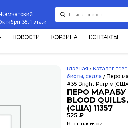
к-Камчатский
ктября 35, 1 этаж
А
НОВОСТИ
КОРЗИНА
КОНТАКТЫ
Главная
/
Каталог тов
биоты, седла
/ Перо ма
#35 Bright Purple (США
ПЕРО МАРАБУ
BLOOD QUILLS,
(США) 11357
525
₽
Нет в наличии