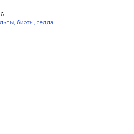
66
альпы, биоты, седла