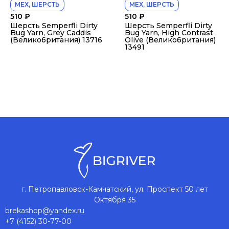
МЕХ, ШЕРСТЬ
МЕХ, ШЕРСТЬ
510
₽
510
₽
Шерсть Semperfli Dirty
Шерсть Semperfli Dirty
Bug Yarn, Grey Caddis
Bug Yarn, High Contrast
(Великобритания) 13716
Olive (Великобритания)
13491
г. Петропавловск-Камчатский, ул. Проспект 50 лет
Октября 35
brekashop@yandex.ru
+7 (4152) 30-77-00