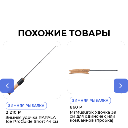
ПОХОЖИЕ ТОВАРЫ
ЗИМНЯЯ РЫБАЛКА
ЯЯ РЫБАЛКА
860
₽
MrMusurok Удочка 39
₽
см для одиночек или
я удочка RAPALA
комбайнов (пробка)
oGuide Short 44 см