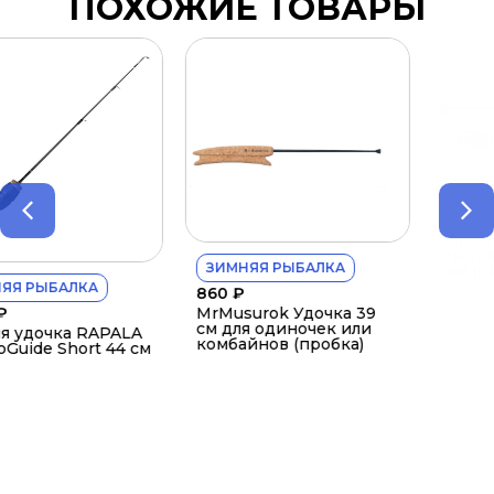
ПОХОЖИЕ ТОВАРЫ
ЗИМНЯЯ РЫБАЛКА
1 320
₽
MrMusurok Махалка
см толщина кончика
ЗИМНЯЯ РЫБАЛКА
мм (Синяя)
860
₽
MrMusurok Удочка 39
см для одиночек или
ALA
комбайнов (пробка)
44 см