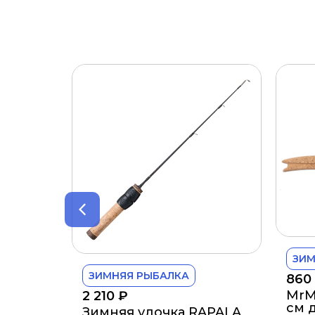
ЗИМ
ЗИМНЯЯ РЫБАЛКА
860
MrM
2 210
₽
см 
Зимняя удочка RAPALA