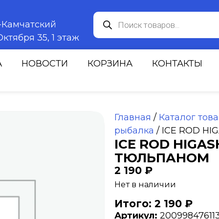
к-Камчатский
ктября 35, 1 этаж
А
НОВОСТИ
КОРЗИНА
КОНТАКТЫ
Главная
/
Каталог тов
рыбалка
/ ICE ROD HIG
ICE ROD HIGASH
ТЮЛЬПАНОМ
2 190
₽
Нет в наличии
Итого: 2 190 ₽
Артикул:
20099847611