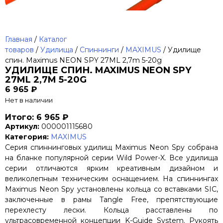
Главная
/
Каталог
товаров
/
Удилища
/
Спиннинги
/
MAXIMUS
/ Удилище
спин. Maximus NEON SPY 27ML 2,7m 5-20g
УДИЛИЩЕ СПИН. MAXIMUS NEON SPY
27ML 2,7M 5-20G
6 965
₽
Нет в наличии
Итого: 6 965 ₽
Артикул:
000001115680
Категория:
MAXIMUS
Cерия спиннинговых удилищ Maximus Neon Spy собрана
на бланке популярной серии Wild Power-X. Все удилища
серии отличаются ярким креативным дизайном и
великолепным техническим оснащением. На спиннингах
Maximus Neon Spy установлены кольца со вставками SIC,
заключенные в рамы Tangle Free, препятствующие
перехлесту лески. Кольца расставлены по
ультрасовременной концепции K-Guide System. Рукоять