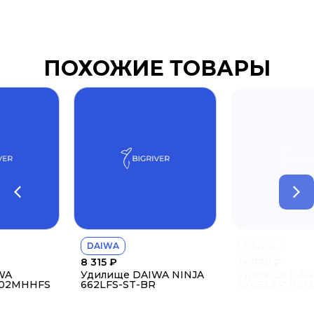
ПОХОЖИЕ ТОВАРЫ
DAIWA
DAIWA
8 315
₽
14 770
₽
Удилище DAIWA NINJA
Удилище DAIWA
S
662LFS-ST-BR
EXCELER 1002MHFS