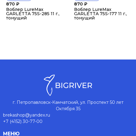
870
₽
870
₽
Воблер LureMax
Воблер LureMax
GARLETTA 75S-285 11 г.,
GARLETTA 75S-177 11 г.,
тонущий
тонущий
г. Петропавловск-Камчатский, ул. Проспект 50 лет
Октября 35
brekashop@yandex.ru
+7 (4152) 30-77-00
МЕНЮ