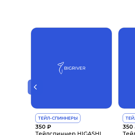
ТЕЙЛ-СПИННЕРЫ
ТЕЙ
350
₽
350
Тейлспиннер HIGASHI
Тей