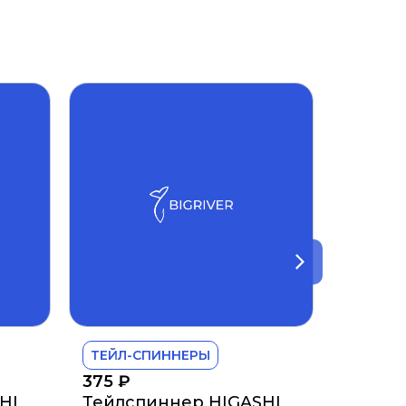
ТЕЙЛ-СПИННЕРЫ
375
₽
HI
Тейлспиннер HIGASHI