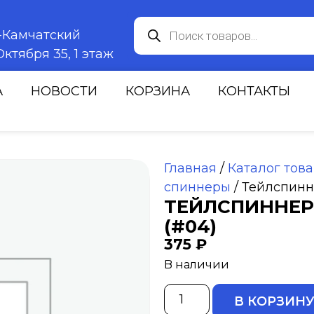
к-Камчатский
ктября 35, 1 этаж
А
НОВОСТИ
КОРЗИНА
КОНТАКТЫ
Главная
/
Каталог тов
спиннеры
/ Тейлспинн
ТЕЙЛСПИННЕР 
(#04)
375
₽
В наличии
В КОРЗИН