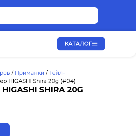
КАТАЛОГ
аров
/
Приманки
/
Тейл-
ер HIGASHI Shira 20g (#04)
HIGASHI SHIRA 20G
ALTERNATIVE:
У