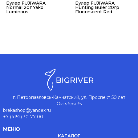
Булер FUJIWARA
Булер FUJIWARA
Normal 20г Yako
Hunting Buler 20гр
Luminous
Fluorescent Red
г. Петропавловск-Камчатский, ул. Проспект 50 лет
Октября 35
brekashop@yandex.ru
+7 (4152) 30-77-00
МЕНЮ
КАТАЛОГ