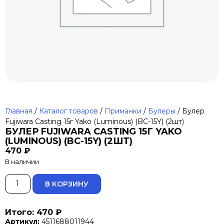
Главная
/
Каталог товаров
/
Приманки
/
Булеры
/ Булер
Fujiwara Casting 15г Yako (Luminous) (BC-15Y) (2шт)
БУЛЕР FUJIWARA CASTING 15Г YAKO
(LUMINOUS) (BC-15Y) (2ШТ)
470
₽
В наличии
ALTERNATIVE:
В КОРЗИНУ
Итого: 470 ₽
Артикул:
4511688011944