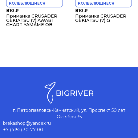
КОЛЕБЛЮЩИЕСЯ
КОЛЕБЛЮЩИЕСЯ
810
₽
810
₽
Приманка CRUSADER
Приманка CRUSADER
GEKIATSU (7) AWABI
GEKIATSU (7) G
CHART YAMAME OB
г. Петропавловск-Камчатский, ул. Проспект 50 лет
Октября 35
brekashop@yandex.ru
+7 (4152) 30-77-00