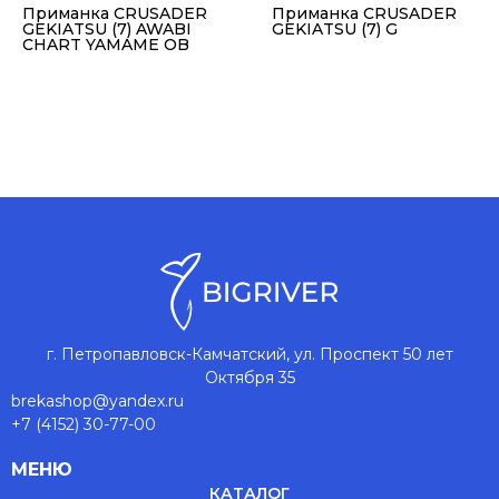
Приманка CRUSADER
Приманка CRUSADER
GEKIATSU (7) AWABI
GEKIATSU (7) G
CHART YAMAME OB
г. Петропавловск-Камчатский, ул. Проспект 50 лет
Октября 35
brekashop@yandex.ru
+7 (4152) 30-77-00
МЕНЮ
КАТАЛОГ