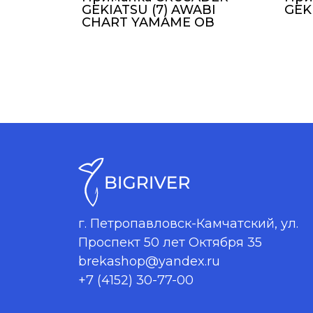
GEKIATSU (7) AWABI
GEKI
CHART YAMAME OB
г. Петропавловск-Камчатский, ул.
Проспект 50 лет Октября 35
brekashop@yandex.ru
+7 (4152) 30-77-00