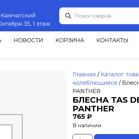
к-Камчатский
ктября 35, 1 этаж
А
НОВОСТИ
КОРЗИНА
КОНТАКТЫ
Главная
/
Каталог тов
колеблющиеся
/ Блесн
PANTHER
БЛЕСНА TAS DE
PANTHER
765
₽
В наличии