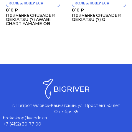
КОЛЕБЛЮЩИЕСЯ
КОЛЕБЛЮЩИЕСЯ
810
₽
810
₽
Приманка CRUSADER
Приманка CRUSADER
GEKIATSU (7) AWABI
GEKIATSU (7) G
CHART YAMAME OB
г. Петропавловск-Камчатский, ул. Проспект 50 лет
Октября 35
brekashop@yandex.ru
+7 (4152) 30-77-00