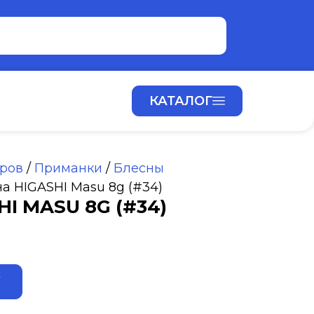
КАТАЛОГ
аров
/
Приманки
/
Блесны
на HIGASHI Masu 8g (#34)
I MASU 8G (#34)
ALTERNATIVE:
У