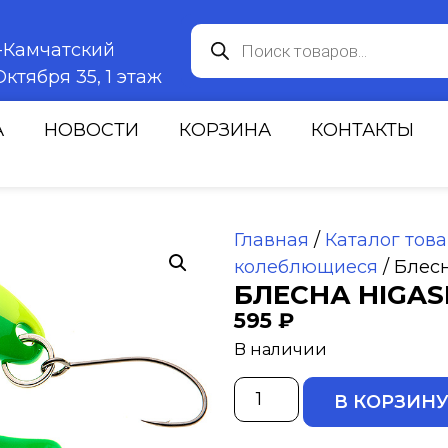
к-Камчатский
ктября 35, 1 этаж
А
НОВОСТИ
КОРЗИНА
КОНТАКТЫ
Главная
/
Каталог тов
колеблющиеся
/ Блес
БЛЕСНА HIGASH
595
₽
В наличии
В КОРЗИН