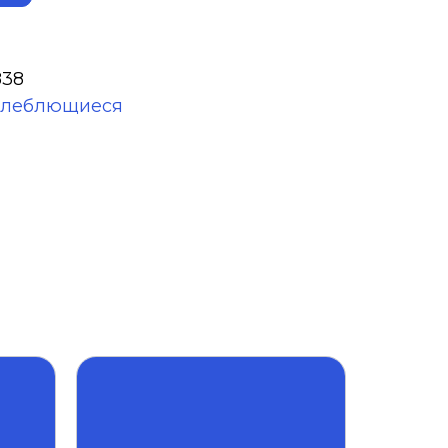
838
олеблющиеся