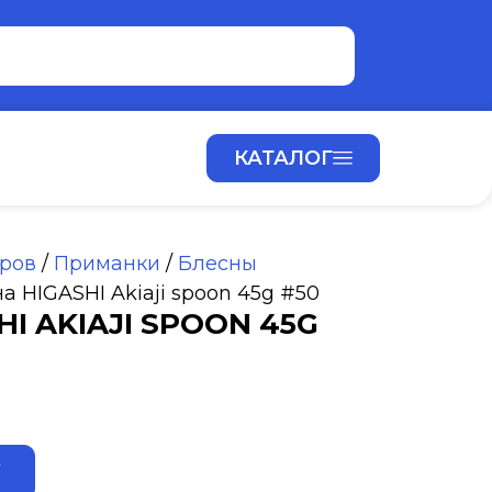
КАТАЛОГ
аров
/
Приманки
/
Блесны
а HIGASHI Akiaji spoon 45g #50
I AKIAJI SPOON 45G
ALTERNATIVE:
У