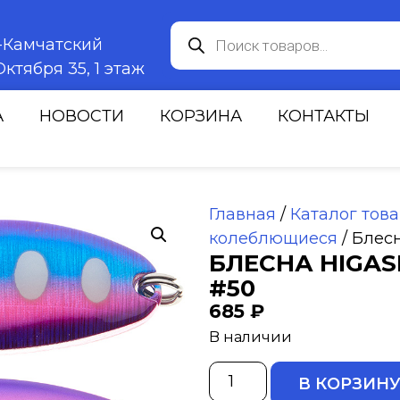
к-Камчатский
ктября 35, 1 этаж
А
НОВОСТИ
КОРЗИНА
КОНТАКТЫ
Главная
/
Каталог тов
колеблющиеся
/ Блесн
БЛЕСНА HIGASH
#50
685
₽
В наличии
В КОРЗИН