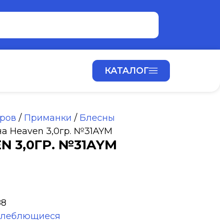
КАТАЛОГ
аров
/
Приманки
/
Блесны
на Heaven 3,0гр. №31AYM
N 3,0ГР. №31AYM
88
олеблющиеся