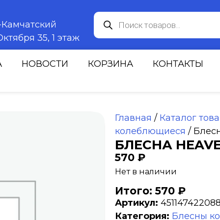
к-Камчатский
ктября 35, 1 этаж
А
НОВОСТИ
КОРЗИНА
КОНТАКТЫ
Главная
/
Каталог тов
колеблющиеся
/ Блес
БЛЕСНА HEAVE
570
₽
Нет в наличии
Итого: 570 ₽
Артикул:
45114742208
Категория:
Блесны к