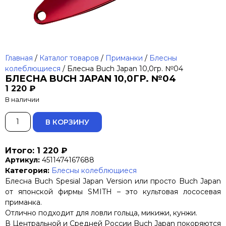
Главная
/
Каталог товаров
/
Приманки
/
Блесны
колеблющиеся
/ Блесна Buch Japan 10,0гр. №04
БЛЕСНА BUCH JAPAN 10,0ГР. №04
1 220
₽
В наличии
ALTERNATIVE:
В КОРЗИНУ
Итого: 1 220 ₽
Артикул:
4511474167688
Категория:
Блесны колеблющиеся
Блесна Buch Spesial Japan Version или просто Buch Japan
от японской фирмы SMITH – это культовая лососевая
приманка.
Отлично подходит для ловли гольца, микижи, кунжи.
В Центральной и Средней России Buch Japan покоряются