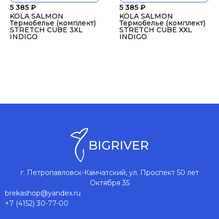
5 385
₽
5 385
₽
KOLA SALMON
KOLA SALMON
Термобелье (комплект)
Термобелье (комплект)
STRETCH CUBE 3XL
STRETCH CUBE XXL
INDIGO
INDIGO
г. Петропавловск-Камчатский, ул. Проспект 50 лет
Октября 35
brekashop@yandex.ru
+7 (4152) 30-77-00