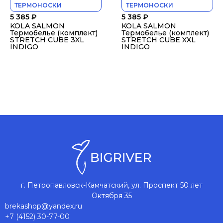
ТЕРМОНОСКИ
ТЕРМОНОСКИ
5 385
₽
5 385
₽
KOLA SALMON
KOLA SALMON
Термобелье (комплект)
Термобелье (комплект)
STRETCH CUBE 3XL
STRETCH CUBE XXL
INDIGO
INDIGO
г. Петропавловск-Камчатский, ул. Проспект 50 лет
Октября 35
brekashop@yandex.ru
+7 (4152) 30-77-00