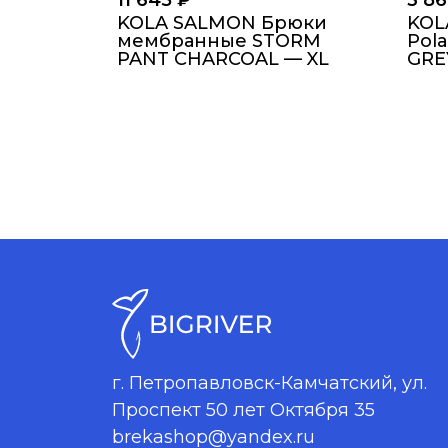
11 645
₽
3 8
KOLA SALMON Брюки
KOL
мембранные STORM
Pola
PANT CHARCOAL — XL
GRE
г. Петропавловск-Камчатский, ул.
Проспект 50 лет Октября 35
brekashop@yandex.ru