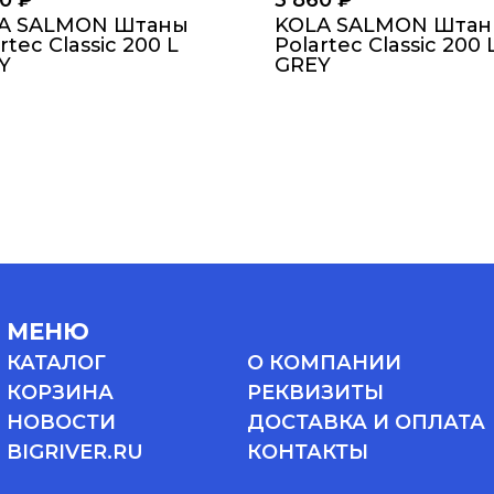
60
₽
3 860
₽
A SALMON Штаны
KOLA SALMON Шта
rtec Classic 200 L
Polartec Classic 200 
Y
GREY
МЕНЮ
КАТАЛОГ
О КОМПАНИИ
КОРЗИНА
РЕКВИЗИТЫ
НОВОСТИ
ДОСТАВКА И ОПЛАТА
BIGRIVER.RU
КОНТАКТЫ