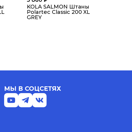
3 860
₽
ны
KOLA SALMON Штаны
LL
Polartec Classic 200 XL
GREY
МЫ В СОЦСЕТЯХ