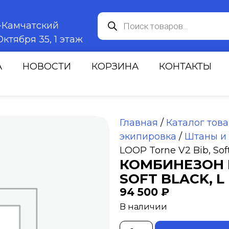
к-Камчатский
ктября 35, 1 этаж
А
НОВОСТИ
КОРЗИНА
КОНТАКТЫ
Главная
/
Каталог тов
экипировка
/
Штаны и
LOOP Torne V2 Bib, Soft
КОМБИНЕЗОН L
SOFT BLACK, L
94 500
₽
В наличии