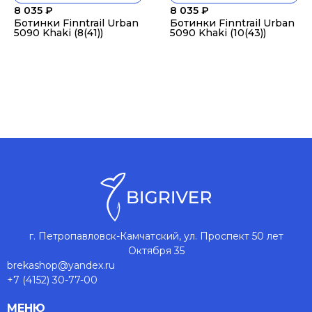
8 035
₽
8 035
₽
Ботинки Finntrail Urban
Ботинки Finntrail Urban
5090 Khaki (8(41))
5090 Khaki (10(43))
г. Петропавловск-Камчатский, ул. Проспект 50 лет
Октября 35
brekashop@yandex.ru
+7 (4152) 30-77-00
МЕНЮ