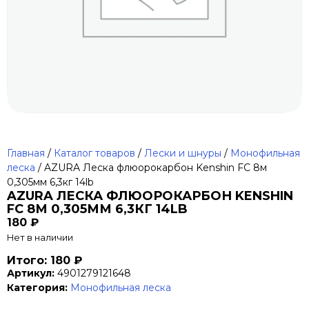
Главная
/
Каталог товаров
/
Лески и шнуры
/
Монофильная
леска
/ AZURA Леска флюорокарбон Kenshin FC 8м
0,305мм 6,3кг 14lb
AZURA ЛЕСКА ФЛЮОРОКАРБОН KENSHIN
FC 8М 0,305ММ 6,3КГ 14LB
180
₽
Нет в наличии
Итого: 180 ₽
Артикул:
4901279121648
Категория:
Монофильная леска