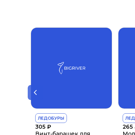
ЛЕДОБУРЫ
ЛЕ
305
₽
265
Винт-барашек для
Мол