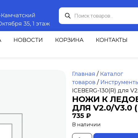
к-Камчатский
ктября 35, 1 этаж
А
НОВОСТИ
КОРЗИНА
КОНТАКТЫ
Главная
/
Каталог
товаров
/
Инструмент
ICEBERG-130(R) для V2
НОЖИ К ЛЕДОБ
ДЛЯ V2.0/V3.0
735
₽
В наличии