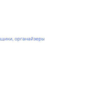
ERNATIVE:
1
ящики, органайзеры