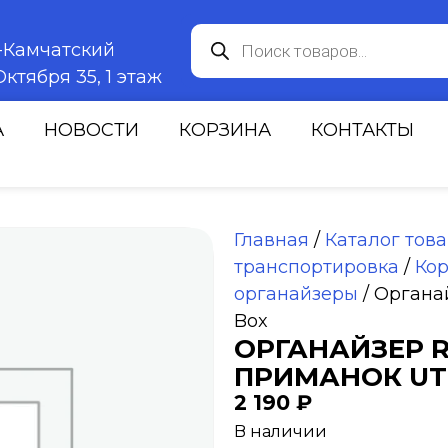
к-Камчатский
ктября 35, 1 этаж
А
НОВОСТИ
КОРЗИНА
КОНТАКТЫ
Главная
/
Каталог тов
транспортировка
/
Кор
органайзеры
/ Органай
Box
ОРГАНАЙЗЕР 
ПРИМАНОК UTI
2 190
₽
В наличии