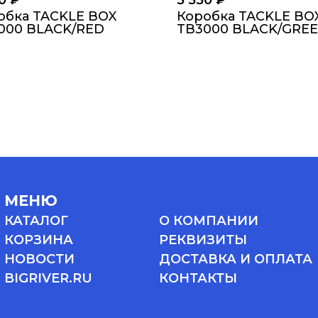
50
₽
5 550
₽
обка TACKLE BOX
Коробка TACKLE BO
000 BLACK/RED
TB3000 BLACK/GRE
МЕНЮ
КАТАЛОГ
О КОМПАНИИ
КОРЗИНА
РЕКВИЗИТЫ
НОВОСТИ
ДОСТАВКА И ОПЛАТА
BIGRIVER.RU
КОНТАКТЫ