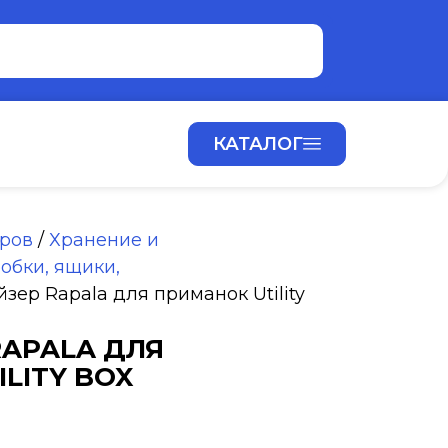
КАТАЛОГ
аров
/
Хранение и
обки, ящики,
зер Rapala для приманок Utility
RAPALA ДЛЯ
LITY BOX