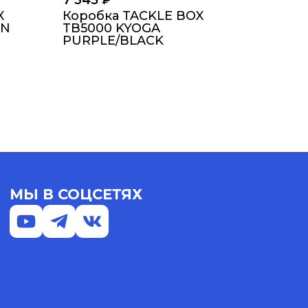
7 345
₽
X
Коробка TACKLE BOX
EN
TB5000 KYOGA
PURPLE/BLACK
МЫ В СОЦСЕТЯХ