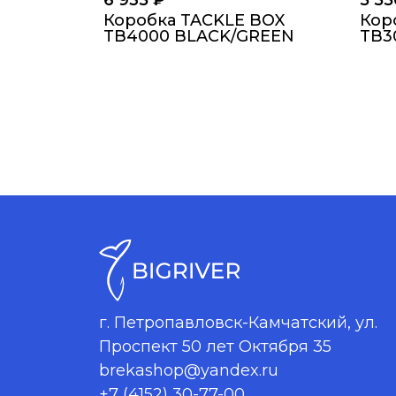
6 935
₽
5 5
Коробка TACKLE BOX
Кор
TB4000 BLACK/GREEN
TB3
г. Петропавловск-Камчатский, ул.
Проспект 50 лет Октября 35
brekashop@yandex.ru
+7 (4152) 30-77-00