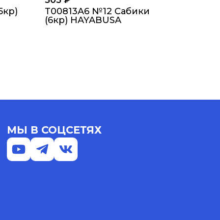
505
₽
5кр)
T00813A6 №12 Сабики
(6кр) HAYABUSA
МЫ В СОЦСЕТЯХ