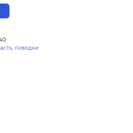
ALTERNATIVE:
У
40
насть, поводки