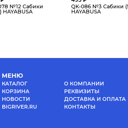
0
₽
495
₽
078 №12 Сабики
QK-086 №3 Сабики (
р) HAYABUSA
HAYABUSA
МЕНЮ
КАТАЛОГ
О КОМПАНИИ
КОРЗИНА
РЕКВИЗИТЫ
НОВОСТИ
ДОСТАВКА И ОПЛАТА
BIGRIVER.RU
КОНТАКТЫ