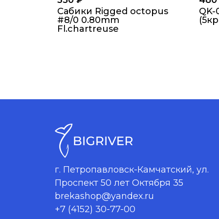
350
₽
48
Сабики Rigged octopus
QK-
#8/0 0.80mm
(5к
Fl.chartreuse
г. Петропавловск-Камчатский, ул.
Проспект 50 лет Октября 35
brekashop@yandex.ru
+7 (4152) 30-77-00