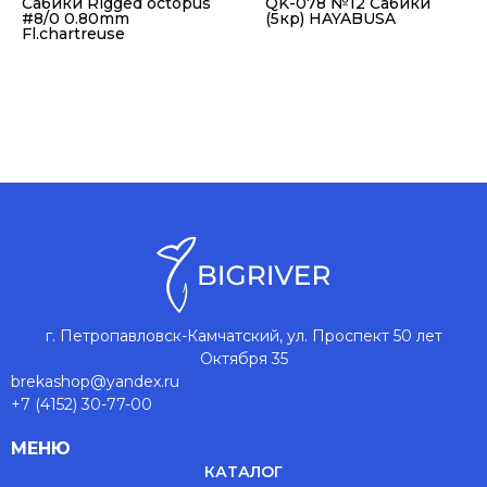
Сабики Rigged octopus
QK-078 №12 Сабики
#8/0 0.80mm
(5кр) HAYABUSA
Fl.chartreuse
г. Петропавловск-Камчатский, ул. Проспект 50 лет
Октября 35
brekashop@yandex.ru
+7 (4152) 30-77-00
МЕНЮ
КАТАЛОГ