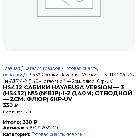
Главная
/
Каталог товаров
/
Готовая снасть,
поводки
/ HS432 Сабики Hayabusa Version — 3 (HS432) №5
(№8JP)-1-2 (1,40м; отводной — 2см, флюр) 6кp-UV
HS432 САБИКИ HAYABUSA VERSION — 3
(HS432) №5 (№8JP)-1-2 (1,40М; ОТВОДНОЙ
— 2СМ, ФЛЮР) 6КP-UV
330
₽
Нет в наличии
Итого: 330 ₽
Артикул:
4993722922346
Категория:
Готовая снасть, поводки