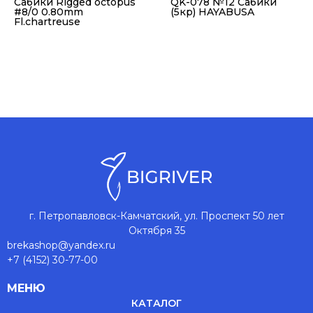
Сабики Rigged octopus
QK-078 №12 Сабики
#8/0 0.80mm
(5кр) HAYABUSA
Fl.chartreuse
г. Петропавловск-Камчатский, ул. Проспект 50 лет
Октября 35
brekashop@yandex.ru
+7 (4152) 30-77-00
МЕНЮ
КАТАЛОГ