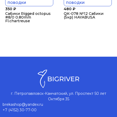
ПОВОДКИ
ПОВОДКИ
350
₽
480
₽
Сабики Rigged octopus
QK-078 №12 Сабики
#8/0 0.80mm
(5кр) HAYABUSA
Fl.chartreuse
г. Петропавловск-Камчатский, ул. Проспект 50 лет
Октября 35
brekashop@yandex.ru
+7 (4152) 30-77-00