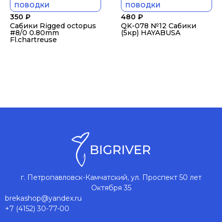
ПОВОДКИ
ПОВОДКИ
350
₽
480
₽
Сабики Rigged octopus
QK-078 №12 Сабики
#8/0 0.80mm
(5кр) HAYABUSA
Fl.chartreuse
г. Петропавловск-Камчатский, ул. Проспект 50 лет
Октября 35
brekashop@yandex.ru
+7 (4152) 30-77-00