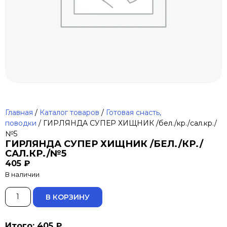
Главная
/
Каталог товаров
/
Готовая снасть,
поводки
/ ГИРЛЯНДА СУПЕР ХИЩНИК /бел./кр./сал.кр./
№5
ГИРЛЯНДА СУПЕР ХИЩНИК /БЕЛ./КР./
САЛ.КР./№5
405
₽
В наличии
ALTERNATIVE:
В КОРЗИНУ
Итого: 405 ₽