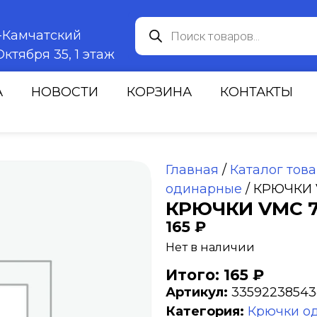
к-Камчатский
ктября 35, 1 этаж
А
НОВОСТИ
КОРЗИНА
КОНТАКТЫ
Главная
/
Каталог тов
одинарные
/ КРЮЧКИ V
КРЮЧКИ VMC 71
165
₽
Нет в наличии
Итого: 165 ₽
Артикул:
33592238543
Категория:
Крючки о