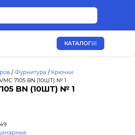
КАТАЛОГ
аров
/
Фурнитура
/
Крючки
MC 7105 BN (10ШТ) № 1
05 BN (10ШТ) № 1
49
динарные