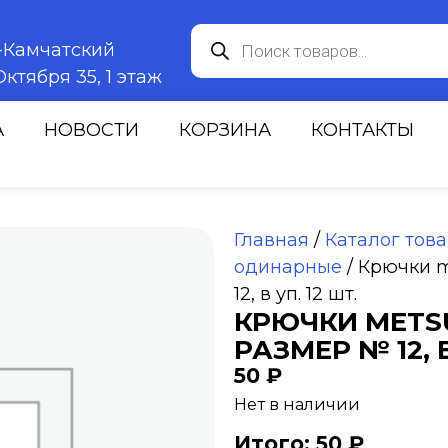
к-Камчатский
ктября 35, 1 этаж
А
НОВОСТИ
КОРЗИНА
КОНТАКТЫ
Главная
/
Каталог тов
одинарные
/ Крючки m
12, в уп. 12 шт.
КРЮЧКИ METSU
РАЗМЕР № 12, В
50
₽
Нет в наличии
Итого: 50 ₽