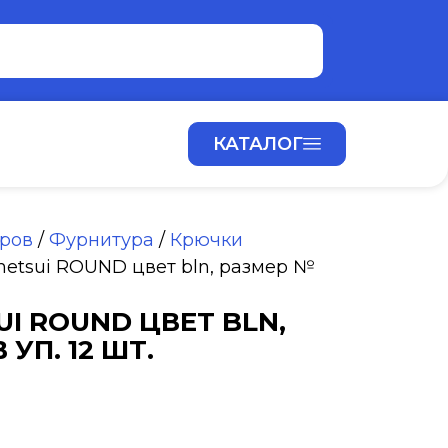
КАТАЛОГ
аров
/
Фурнитура
/
Крючки
etsui ROUND цвет bln, размер №
I ROUND ЦВЕТ BLN,
 УП. 12 ШТ.