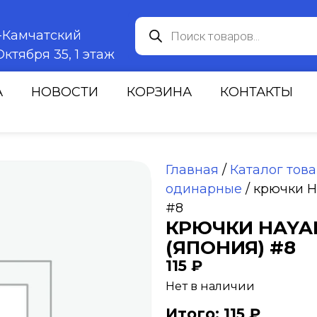
к-Камчатский
ктября 35, 1 этаж
А
НОВОСТИ
КОРЗИНА
КОНТАКТЫ
Главная
/
Каталог тов
одинарные
/ крючки H
#8
КРЮЧКИ HAYA
(ЯПОНИЯ) #8
115
₽
Нет в наличии
Итого: 115 ₽